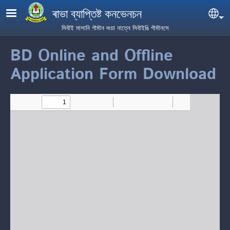
Skip to main content
ৰাভা ব্যাপ্তিষ্ট কনভেনচন
Se
সিবৗই মাসানি গৗমৗন দংচা নাত্নে সিবৗইঙি গৗমৗনসে
BD Online and Offline
Application Form Download